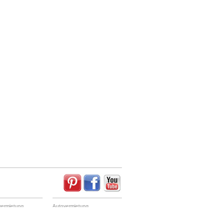
ermietung
Autovermietung
Auckland Leihauto
h
Napier Autovermietung