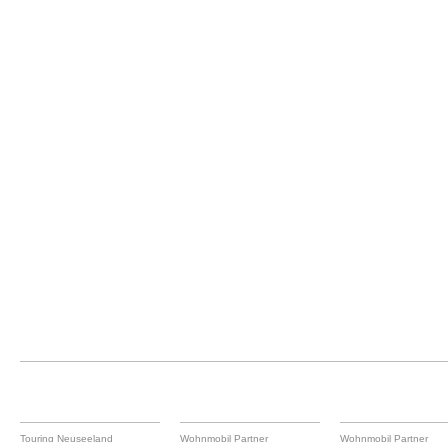
Touring Neuseeland
Wohnmobil Partner
Wohnmobil Partner