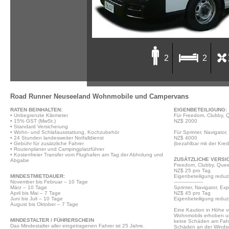
2
2
Clubby 2 Bett Camper
Road Runner Neuseeland Wohnmobile und Campervans
RATEN BEINHALTEN:
EIGENBETEILIGUNG:
• Unbegrenzte Kilometer
Für Freedom, Clubby, 
• 15% GST (MwSt.)
NZ$ 2000
• Standard Versicherung
• Wohn- und Schlafausstattung, Kochzubehör
Für Sprinter, Navigator,
• 24 Stunden landesweiter Notfalldienst
NZ$ 4000
• Gebühr für zusätzliche Fahrer
(bezahlbar mit der Kred
• Routenplaner und Campingplatzführer
• Kostenfreier Transfer vom Flughafen am Tag der Abholung und
ZUSÄTZLICHE VERSI
Abgabe
Freedom, Clubby, Que
NZ$ 25 pro Tag
MINDESTMIETDAUER:
Eigenbeteiligung reduzi
November bis Februar – 10 Tage
-------------------
März – 10 Tage
Sprinter, Navigator, Ex
April bis Mai – 7 Tage
NZ$ 45 pro Tag
Juni bis Juli – 10 Tage
Eigenbeteiligung reduzi
August bis Oktober – 7 Tage
Eine Kaution in Höhe 
Wohnmobils erhoben un
MINDESTALTER / FÜHRERSCHEIN
keine Schäden am Fahr
Das Mindestalter aller eingetragenen Fahrer ist 25 Jahre.
Schäden an der Windsc