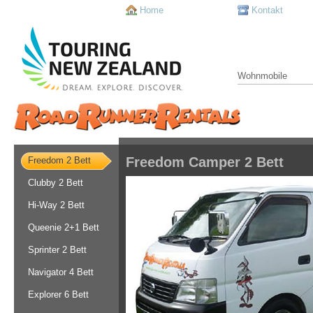
Home
Kontakt
Wohnmobile
Freedom Camper 2 Bett
Freedom 2 Bett
Clubby 2 Bett
Hi-Way 2 Bett
Queenie 2+1 Bett
Sprinter 2 Bett
Navigator 4 Bett
Explorer 6 Bett