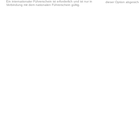
Ein internationaler Führerschein ist erforderlich und ist nur in
dieser Option abgesiche
Verbindung mit dem nationalen Führerschein gültig.
2
2
Hi-Way Runner 2 Bett Camp