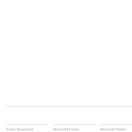
Touring Neuseeland
Wohnmobil Partner
Wohnmobil Partner