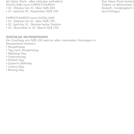
(im Value Pack - alles inklusive enthalten)
Das Value Pack beinhal
AUCKLAND nach CHRISTCHURCH
Toilette im Wohnmobil,
• 01. Oktober bis 31. März NZ$ 300
Bedarf), Campingtisch 
• 01. April bis 30. September NZ$ 100
(auf Anfrage)
CHRISTCHURCH nach AUCKLAND
2
4
• 01. Oktober bis 31. März NZ$ 250
• 01. April bis 31. Oktober keine Gebühr
• 01. November to 31. March NZ$ 250
ZUSCHLAG AN FEIERTAGEN
Apollo 2 Bett Euro Tourer 
Ein Zuschlag von NZ$ 100 wird an allen nationalen Feiertagen in
Neuseeland erhoben.
• Neujahrstag
• Tag nach Neujahrstag
• Waitangi Day
• Ostermontag
• ANZAC Day
• Queen's Birthday
• Labour Day
• Boxing Day