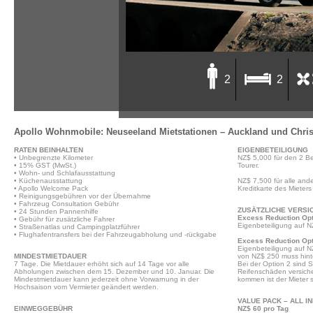
2
2
2/4 Bett Endeavour Wohnmo
Apollo Wohnmobile: Neuseeland Mietstationen – Auckland und Chri
RATEN BEINHALTEN
EIGENBETEILIGUNG
• Unbegrenzte Kilometer
NZ$ 5,000 für den 2 Be
• 15% GST (MwSt.)
Tourer.
• Wohn- und Schlafausstattung
• Küchenausstattung
NZ$ 7,500 für alle and
• Apollo Welcome Pack
Kreditkarte des Mieters
• Reinigungsgebühren vor der Übernahme
• Fahrzeug Consultation Gebühr
ZUSÄTZLICHE VERS
• 24 Stunden Pannenhilfe
Excess Reduction Opt
• Gebühr für zusätzliche Fahrer
Eigenbeteiligung auf N
• Straßenatlas und Campingplatzführer
• Flughafentransfers bei der Fahrzeugabholung und -rückgabe
Excess Reduction Opt
Eigenbeteiligung auf N
MINDESTMIETDAUER
von NZ$ 250 muss hint
7 Tage. Die Mietdauer erhöht sich auf 14 Tage vor alle
Bei der Option 2 sind
Abholungen zwischen dem 15. Dezember und 10. Januar. Die
Reifenschäden versiche
Mindestmietdauer kann jederzeit ohne Vorwarnung in der
kommen ist der Mieter s
Hochsaison vom Vermieter geändert werden.
VALUE PACK – ALL I
EINWEGGEBÜHR
NZ$ 60 pro Tag