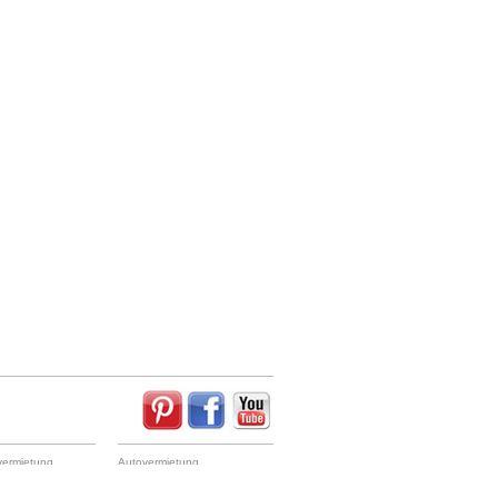
ermietung
Autovermietung
Auckland Leihauto
h
Napier Autovermietung