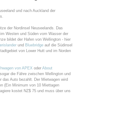
euseeland und nach Auckland der
s.
pitze der Nordinsel Neuseelands. Das
die im Westen und Süden vom Wasser der
e bildet der Hafen von Wellington - hier
terislander
und
Bluebridge
auf die Südinsel
Stadtgebiet von Lower Hutt und im Norden
ihwagen von APEX
oder
About
ogar die Fähre zwischen Wellington und
ür das Auto bezahlt. Der Mietwagen wird
en (Ein Minimum von 10 Miettagen
ssagiere kostet NZ$ 75 und muss über uns